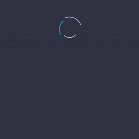
d tempor incididunt ut labore et dolore magna aliqua. Ut enim ad minim 
velit esse cillum dolore eu fugiat nulla pariatur. Sed ut spiciatis und
tis et quasi architecto beatae vitae dicta sunt explicabo. Nemo enim ip
iunt. Neque porro quisquam est, qui dolorem ipsum quia dolor sit amet
tem.