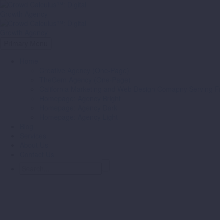
Primary Menu
Home
Creative Agency (One-Page)
TheGem Agency (One-Page)
California Marketing and Web Design Comapny Serving Fr
Homepage: Agency Bright
Homepage: Agency Dark
Homepage: Agency Light
Blog
Services
About Us
Contact Us