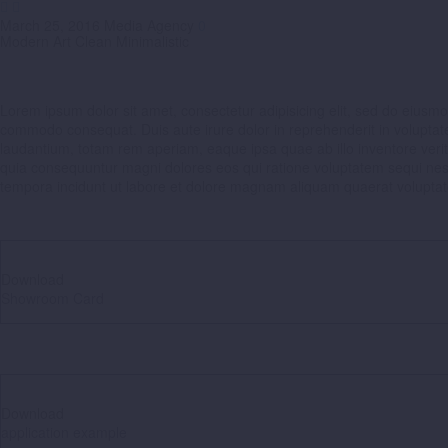


March 25, 2016
Media Agency
0
Modern Art
Clean Minimalistic
Lorem ipsum dolor sit amet, consectetur adipisicing elit, sed do eiusmo
commodo consequat. Duis aute irure dolor in reprehenderit in voluptate 
laudantium, totam rem aperiam, eaque ipsa quae ab illo inventore verita
quia consequuntur magni dolores eos qui ratione voluptatem sequi nesc
tempora incidunt ut labore et dolore magnam aliquam quaerat volupta
Download
Showroom Card
Download
application example