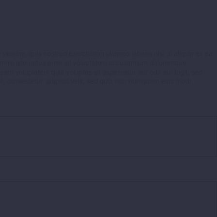
veniam, quis nostrud exercitation ullamco laboris nisi ut aliquip ex ea
e omnis iste natus error sit voluptatem accusantium doloremque
sam voluptatem quia voluptas sit aspernatur aut odit aut fugit, sed
, consectetur, adipisci velit, sed quia non numquam eius modi