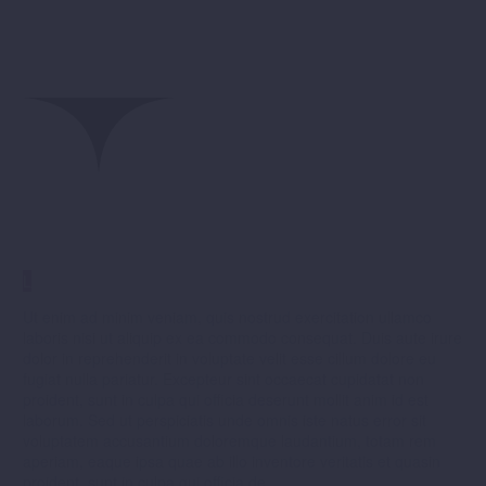
MAIN STEPS & RESULTS
L
Ut enim ad minim veniam, quis nostrud exercitation ullamco
laboris nisi ut aliquip ex ea commodo consequat. Duis aute irure
dolor in reprehenderit in voluptate velit esse cillum dolore eu
fugiat nulla pariatur. Excepteur sint occaecat cupidatat non
proident, sunt in culpa qui officia deserunt mollit anim id est
laborum. Sed ut perspiciatis unde omnis iste natus error sit
voluptatem accusantium doloremque laudantium, totam rem
aperiam, eaque ipsa quae ab illo inventore veritatis et quasin
proident, sunt in culpa qui officia de.