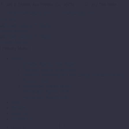
426 E Shields Ave Fresno, Ca. 93704
912-704-0934
info@crowdcalculus.com
crowdcalculus.com
Join Now
Primary Menu
Home
Creative Agency (One-Page)
TheGem Agency (One-Page)
California Marketing and Web Design Comapny Serving
Fresno, Clovis..
Homepage: Agency Bright
Homepage: Agency Dark
Homepage: Agency Light
Blog
Services
About Us
Contact Us