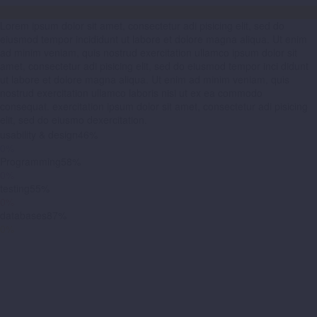
Lorem ipsum dolor sit amet, consectetur adi pisicing elit, sed do
eiusmod tempor incididunt ut labore et dolore magna aliqua. Ut enim
ad minim veniam, quis nostrud exercitation ullamco ipsum dolor sit
amet, consectetur adi pisicing elit, sed do eiusmod tempor inci didunt
ut labore et dolore magna aliqua. Ut enim ad minim veniam, quis
nostrud exercitation ullamco laboris nisi ut ex ea commodo
consequat. exercitation ipsum dolor sit amet, consectetur adi pisicing
elit, sed do eiusmo dexercitation.
usability & design
46%
0%
Programming
58%
0%
testing
55%
0%
databases
87%
0%