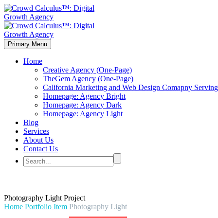
Primary Menu
Home
Creative Agency (One-Page)
TheGem Agency (One-Page)
California Marketing and Web Design Comapny Serving 
Homepage: Agency Bright
Homepage: Agency Dark
Homepage: Agency Light
Blog
Services
About Us
Contact Us
Photography
Light Project
Home
Portfolio Item
Photography Light