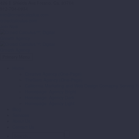
426 E Shields Ave Fresno, Ca. 93704
912-704-0934
info@crowdcalculus.com
crowdcalculus.com
Join Now
Primary Menu
Home
Creative Agency (One-Page)
TheGem Agency (One-Page)
California Marketing and Web Design Comapny Serving Fr
Homepage: Agency Bright
Homepage: Agency Dark
Homepage: Agency Light
Blog
Services
About Us
Contact Us