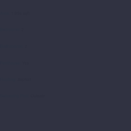
Area:
1.856 sqft
Bedrooms:
2
Bathrooms
:
2
Penthouse:
Yes
Roofling:
Asphalt
Swimming Pool:
Outside