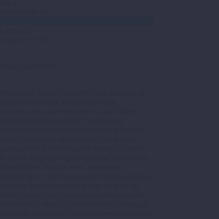
Value
$995,000 all incl.

Listing ID
PROP-9113 VD
lorem ipsum dolor
Nemo enim ipsam voluptatem quia voluptas sit
aspernatur aut odit aut fugit, sed quia
consequuntur magni dolores eos qui ratione
voluptatem sequi nesciunt. Neque porro
quisquam est, qui dolorem ipsum quia dolor sit
amet, consectetur, adipisci velit, sed quia non
numquam eius modi tempora incidunt ut labore
et dolore magnam aliquam quaerat volupta tem.
Lorem ipsum dolor sit amet, consectetur
adipisicing elit, sed do eiusmod tempor incididunt
ut labore et dolore magna aliqua. Ut enim ad
minim veniam, quis nostrud exercitation ullamco
laboris nisi ut aliquip ex ea commodo consequat.
Duis aute irure dolor in reprehenderit in voluptate