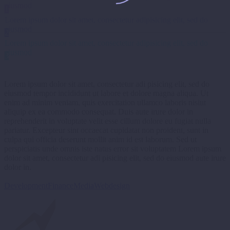
eiusmod
1
Lorem ipsum dolor sit amet, consectetur adipisicing elit, sed do
eiusmod
2
Lorem ipsum dolor sit amet, consectetur adipisicing elit, sed do
eiusmod
3
Lorem ipsum dolor sit amet, consectetur adi pisicing elit, sed do
eiusmod tempor incididunt ut labore et dolore magna aliqua. Ut
enim ad minim veniam, quis exercitation ullamco laboris nisiut
aliquip ex ea commodo consequat. Duis aute irure dolor in
reprehenderit in voluptate velit esse cillum dolore eu fugiat nulla
pariatur. Excepteur sint occaecat cupidatat non proident, sunt in
culpa qui officia deserunt mollit anim id est laborum. Sed ut
perspiciatis unde omnis iste natus error sit voluptatem Lorem ipsum
dolor sit amet, consectetur adi pisicing elit, sed do eiusmod aute irure
dolor in.
Development
Finance
Media
Webdesign