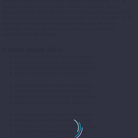
pariatur. Excepteur sint occaecat cupidatat non proident, sunt in
culpa qui officia deserunt mollit anim id est laborum. Sed ut
perspiciatis unde omnis iste natus error sit voluptatem accusantium
doloremque laudantium, totam rem aperiam, eaque ipsa quae ab illo
inventore veritatis et quasi architecto beatae vitae dicta sunt
explicabo. Nemo enim ipsam voluptatem quia voluptas sit
aspernatur aut odit aut fugit.
Lorem ipsum dolor
Lorem ipsum dolor sit amet, consectetur
Adipisicing elit, sed do eiusmod tempor
Incididunt ut labore et dolore magna aliqua
Enim ad minim veniam, quis nostrud
Lorem ipsum dolor sit amet, consectetur
Adipisicing elit, sed do eiusmod tempor
Incididunt ut labore et dolore magna aliqua
Enim ad minim veniam, quis nostrud
Lorem ipsum dolor sit amet, consectetur
Adipisicing elit, sed do eiusmod tempor
Incididunt ut labore et dolore magna aliqua
Enim ad minim veniam, quis nostrud
Lorem ipsum dolor sit amet, consectetur adipisicing elit, sed do