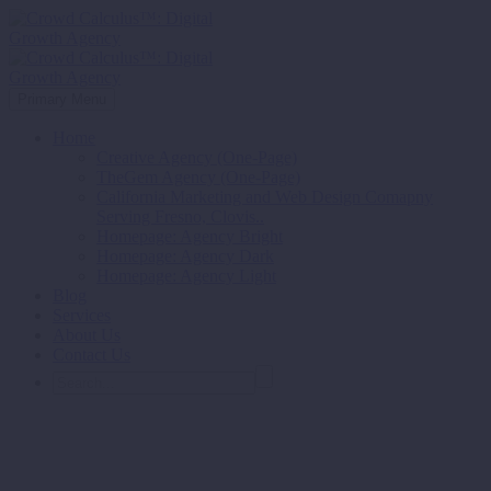
Primary Menu
Home
Creative Agency (One-Page)
TheGem Agency (One-Page)
California Marketing and Web Design Comapny
Serving Fresno, Clovis..
Homepage: Agency Bright
Homepage: Agency Dark
Homepage: Agency Light
Blog
Services
About Us
Contact Us