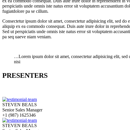
ex ea commodo consequat. Duis aute irure dolor in reprehenderit in volu
perspiciatis unde omnis iste natus error sit voluptatem accusantium do
fugiatdolore pa se cillum.
Consectetur ipsum dolor sit amet, consectetur adipisicing elit, sed do
aliquip ex ea commodo consequat. Duis aute irure dolor in reprehenderit
Sed ut perspiciatis unde omnis iste natus error sit voluptatem accusan
pa seq uaeve niam veniam.
…Lorem ipsum dolor sit amet, consectetur adipisicing elit, sed
nisi
PRESENTERS
STEVEN BEALS
Senior Sales Manager
+1 (987) 1625346
STEVEN BEALS