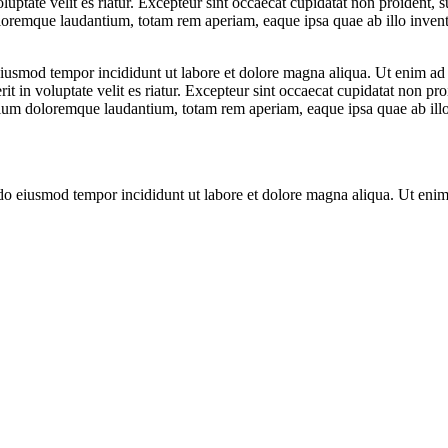
ptate velit es riatur. Excepteur sint occaecat cupidatat non proident, su
loremque laudantium, totam rem aperiam, eaque ipsa quae ab illo inventor
 eiusmod tempor incididunt ut labore et dolore magna aliqua. Ut enim ad
 in voluptate velit es riatur. Excepteur sint occaecat cupidatat non proi
tium doloremque laudantium, totam rem aperiam, eaque ipsa quae ab illo i
 do eiusmod tempor incididunt ut labore et dolore magna aliqua. Ut enim