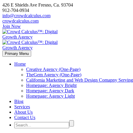
426 E Shields Ave Fresno, Ca. 93704
912-704-0934
info@crowdcalculus.com
crowdcalculus.com
Join Now
Primary Menu
Home
Creative Agency (One-Page)
TheGem Agency (One-Page)
California Marketing and Web Design Comapny Serving 
Homepage: Agency Bright
Homepage: Agency Dark
Homepage: Agency Light
Blog
Services
About Us
Contact Us