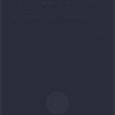
reprehenderit in voluptate velit ccaecat cupidatat non
proident, sunt in culpa qui officia deserunt mollit anim
id est laborum. Sed ut perspiciatis unde omnis iste natus
error sit voluptatem accusantium doloremque.
Photography
0%
Photo Retouch
0%
Design
0%