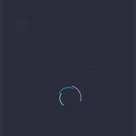
eiusmod tempor incididunt ut labore et
dolore magna aliqua. Ut enim ad minim
L
veniam, quis nostrud exercitation ullamco
laboris nisi ut aliquip ex ea commodo
consequat. Duis dolor in reprehenderit in voluptate
velit esse cillum dolore eu fugiat nulla pariatur. sint
occaecat cupidatat non proident, sunt in culpa qui
officia deserunt mollit anim id est laborum. Sed ut
perspiciatis unde omnis iste natus error sit voluptatem
accusantium doloremque laudantium, totam rem
aperiam, eaque ipsa quae ab illo inventore veritatis et
quasi architecto beatae vitae dicta sunt explicabo. Nemo
enim ipsam voluptatem quia voluptas sit aspernatur aut
odit aut fugit, sed quia consequuntur magni dolores eos
qui ratione voluptatem sequi nesciunt. Neque porro
quisquam est, qui dolorem ipsum quia dolor sit amet,
consectetur, adipisci velit.
Eusmod tempor incididunt ut labore et dolore magna
aliqua. Ut enim ad minim veniam, quis nostrud
exercitation ullamco laboris nisi ut aliquip ex ea
commodo consequat. Duis aute irure dolor in