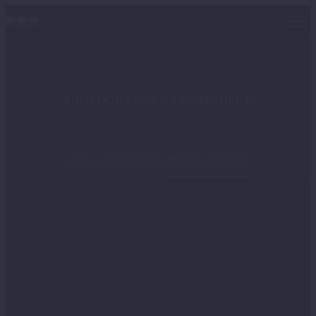
PHOTOGRAPHY DARK
PROJECT
Home
Portfolio Item
Photography Dark


March 24, 2016
Media Agency
0