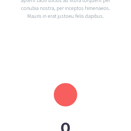
aptent taciti socios ad litora torquent per
conubia nostra, per inceptos himenaeos.
Mauris in erat justoeu felis dapibus.
0