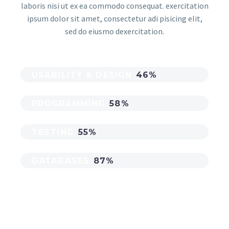
laboris nisi ut ex ea commodo consequat. exercitation
ipsum dolor sit amet, consectetur adi pisicing elit,
sed do eiusmo dexercitation.
USABILITY & DESIGN
46%
PROGRAMMING
58%
TESTING
55%
DATABASES
87%