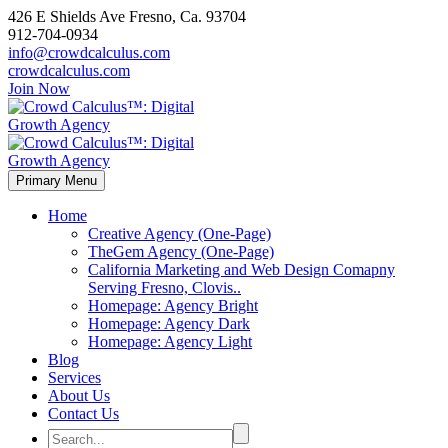
426 E Shields Ave Fresno, Ca. 93704
912-704-0934
info@crowdcalculus.com
crowdcalculus.com
Join Now
Primary Menu
Home
Creative Agency (One-Page)
TheGem Agency (One-Page)
California Marketing and Web Design Comapny
Serving Fresno, Clovis..
Homepage: Agency Bright
Homepage: Agency Dark
Homepage: Agency Light
Blog
Services
About Us
Contact Us