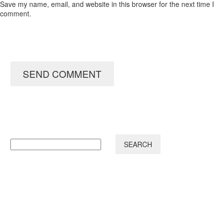
Save my name, email, and website in this browser for the next time I
Lorem Ipsum. Proin gravida nibh vel velit auctor aliquet. Aenean
comment.
sollicitudin, lorem quis bibendum auctor, nisi elit consequat
ipsum, nec sagittis sem nibh id elit.
0
0
10 Jan 2014
SEND COMMENT
Quote Post
0
15 Mar 2016
Simple Blog Post
Lorem Ipsum. Proin gravida nibh vel velit auctor aliquet. Aenean
sollicitudin, lorem quis bibendum auctor, nisi elit consequat
SEARCH
ipsum, nec sagittis sem nibh id elit. Duis sed odio sit amet nibh
vulputate cursus a sit amet mauris. Morbi accumsan ipsum velit.
Nam nec tellus a odio tincidunt auctor a ornare odio. Sed non
mauris vitae erat consequat auctor eu in elit.
0
0
Blog post + left sidebar
Lorem Ipsum. Proin gravida nibh vel velit auctor aliquet. Aenean