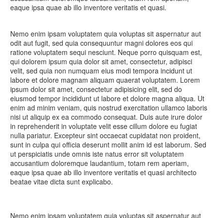
eaque ipsa quae ab illo inventore veritatis et quasi.
Nemo enim ipsam voluptatem quia voluptas sit aspernatur aut
odit aut fugit, sed quia consequuntur magni dolores eos qui
ratione voluptatem sequi nesciunt. Neque porro quisquam est,
qui dolorem ipsum quia dolor sit amet, consectetur, adipisci
velit, sed quia non numquam eius modi tempora incidunt ut
labore et dolore magnam aliquam quaerat voluptatem. Lorem
ipsum dolor sit amet, consectetur adipisicing elit, sed do
eiusmod tempor incididunt ut labore et dolore magna aliqua. Ut
enim ad minim veniam, quis nostrud exercitation ullamco laboris
nisi ut aliquip ex ea commodo consequat. Duis aute irure dolor
in reprehenderit in voluptate velit esse cillum dolore eu fugiat
nulla pariatur. Excepteur sint occaecat cupidatat non proident,
sunt in culpa qui officia deserunt mollit anim id est laborum. Sed
ut perspiciatis unde omnis iste natus error sit voluptatem
accusantium doloremque laudantium, totam rem aperiam,
eaque ipsa quae ab illo inventore veritatis et quasi architecto
beatae vitae dicta sunt explicabo.
Nemo enim ipsam voluptatem quia voluptas sit aspernatur aut