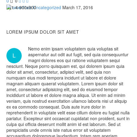
0
0



By
crowdcalc
Uncategorized
March 17, 2016
LOREM IPSUM
DOLOR SIT AMET
Nemo enim ipsam voluptatem quia voluptas sit
L
aspernatur aut odit aut fugit, sed quia consequuntur
magni dolores eos qui ratione voluptatem sequi
nesciunt. Neque porro quisquam est, qui dolorem ipsum quia
dolor sit amet, consectetur, adipisci velit, sed quia non
numquam eius modi tempora incidunt ut labore et dolore
magnam aliquam quaerat voluptatem. Lorem ipsum dolor sit
amet, consectetur adipisicing elit, sed do eiusmod tempor
incididunt ut labore et dolore magna aliqua. Ut enim ad minim
veniam, quis nostrud exercitation ullamco laboris nisi ut aliquip
ex ea commodo consequat. Duis aute irure dolor in
reprehenderit in voluptate velit esse cillum dolore eu fugiat nulla
pariatur. Excepteur sint occaecat cupidatat non proident, sunt in
culpa qui officia deserunt mollit anim id est laborum. Sed ut
perspiciatis unde omnis iste natus error sit voluptatem
accusantium doloremque laudantium, totam rem aperiam,