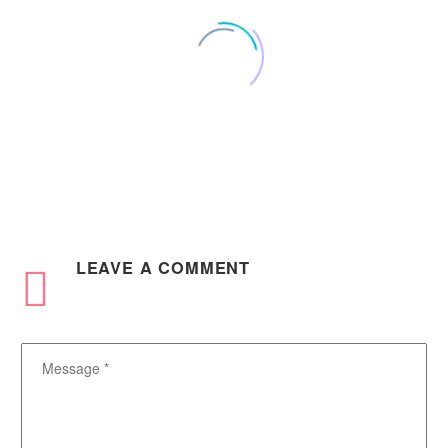
Fullwidth Post Sample
0
15 Mar 2016
LEAVE
A COMMENT
100% Width Sample
Lorem Ipsum. Proin gravida nibh vel velit auctor aliquet. Aenean
sollicitudin, lorem quis bibendum auctor, nisi elit consequat
ipsum, nec sagittis sem nibh id elit. Duis sed odio sit amet nibh
vulputate cursus a sit amet mauris. Morbi accumsan ipsum velit.
Nam nec tellus a odio tincidunt auctor a ornare odio. Sed non
mauris vitae erat consequat auctor eu in elit.
0