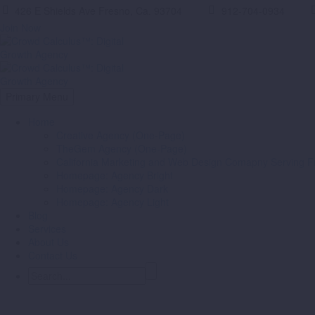
426 E Shields Ave Fresno, Ca. 93704
912-704-0934
Join Now
Primary Menu
Home
Creative Agency (One-Page)
TheGem Agency (One-Page)
California Marketing and Web Design Comapny Serving Fr
Homepage: Agency Bright
Homepage: Agency Dark
Homepage: Agency Light
Blog
Services
About Us
Contact Us