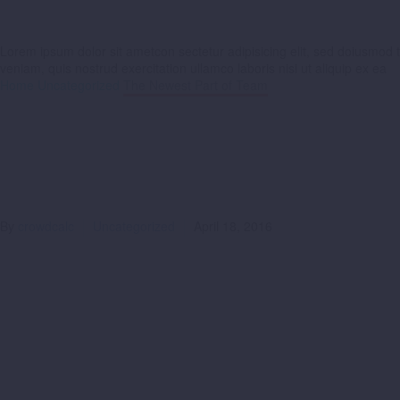
Blog post
+ right sidebar
Lorem ipsum dolor sit ametcon sectetur adipisicing elit, sed doiusmod 
veniam, quis nostrud exercitation ullamco laboris nisi ut aliquip ex ea
Home
Uncategorized
The Newest Part of Team
By
crowdcalc
Uncategorized
April 18, 2016