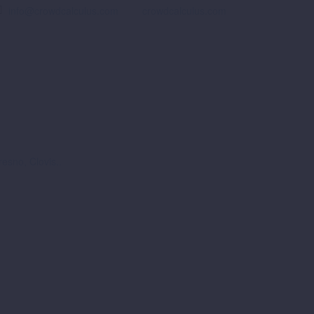
info@crowdcalculus.com
crowdcalculus.com
esno, Clovis..