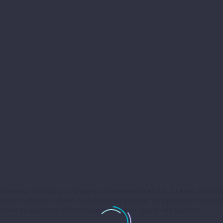
od tempor incididunt ut labore et dolore magna aliqua. Ut enim ad minim
elit esse cillum dolore eu fugiat nulla pariatur. Excepteur sint occaecat
oluptatem accusantium doloremque laudantium, totam rem aperiam.